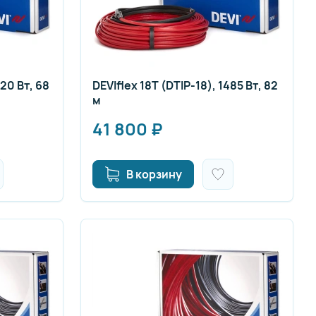
220 Вт, 68
DEVIflex 18T (DTIP-18), 1485 Вт, 82
м
41 800
₽
В корзину