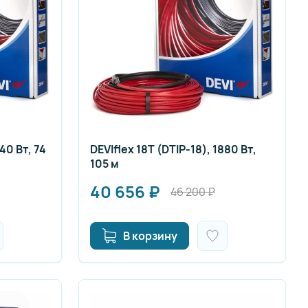
40 Вт, 74
DEVIflex 18T (DTIP-18), 1880 Вт,
105 м
40 656
₽
46 200
₽
В корзину