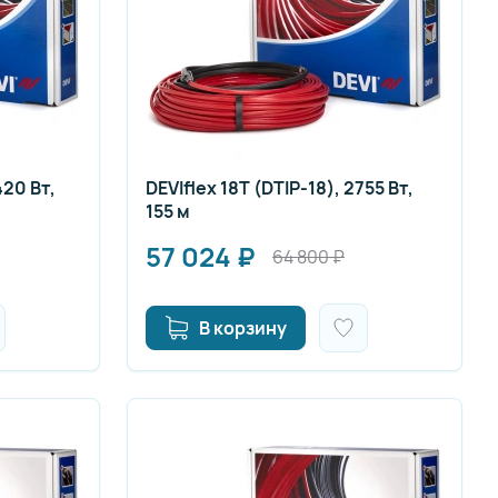
420 Вт,
DEVIflex 18T (DTIP-18), 2755 Вт,
155 м
57 024
₽
64 800
₽
В корзину