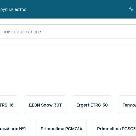
рудничество
оиск по каталогу
ETRS-18
ДЕВИ Snow-30T
Ergert ETRG-30
Теплол
плый пол №1
Primoclima PCMC14
Primoclima PCSC3