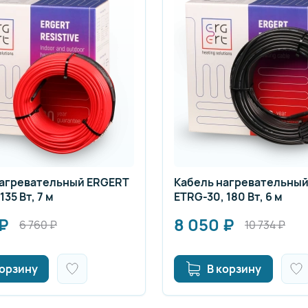
нагревательный ERGERT
Кабель нагревательны
135 Вт, 7 м
ETRG-30, 180 Вт, 6 м
₽
8 050
₽
6 760
₽
10 734
₽
корзину
В корзину