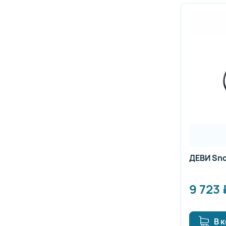
ДЕВИ Sno
9 723
В 