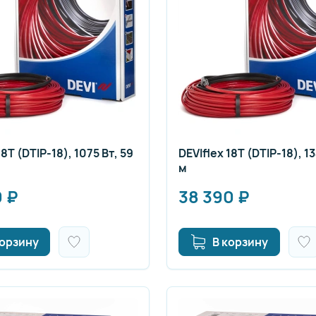
18T (DTIP-18), 1075 Вт, 59
DEVIflex 18T (DTIP-18), 13
м
0
₽
38 390
₽
корзину
В корзину