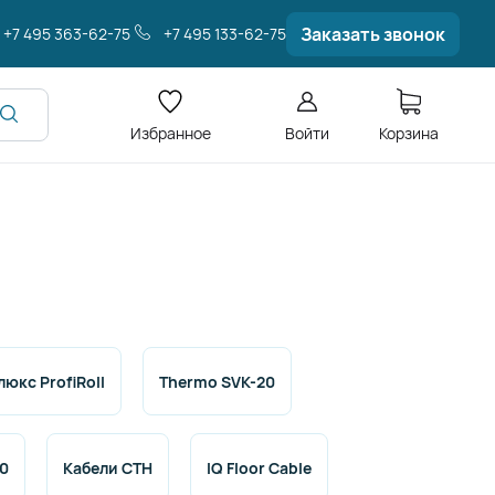
Заказать звонок
+7 495 363-62-75
+7 495 133-62-75
Избранное
Войти
Корзина
юкс ProfiRoll
Thermo SVK-20
0
Кабели СТН
IQ Floor Cable