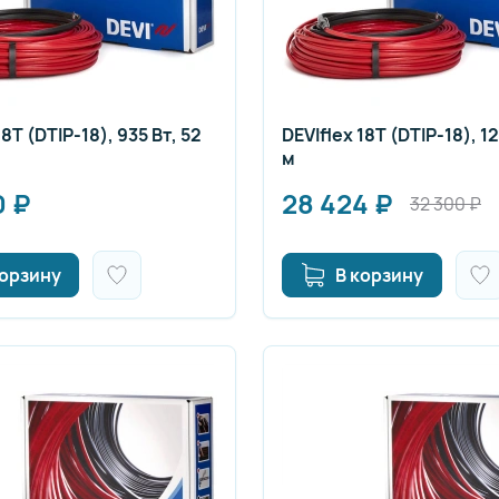
18T (DTIP-18), 935 Вт, 52
DEVIflex 18T (DTIP-18), 1
м
0
₽
28 424
₽
32 300
₽
корзину
В корзину