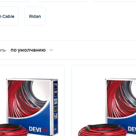
n Cable
Ridan
по умолчанию
ть: