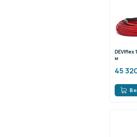
DEVIflex 
м
45 32
В 