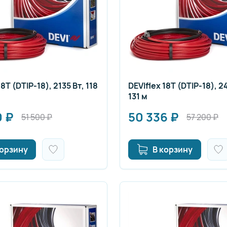
18T (DTIP-18), 2135 Вт, 118
DEVIflex 18T (DTIP-18), 2
131 м
0
₽
50 336
₽
51 500
₽
57 200
₽
корзину
В корзину