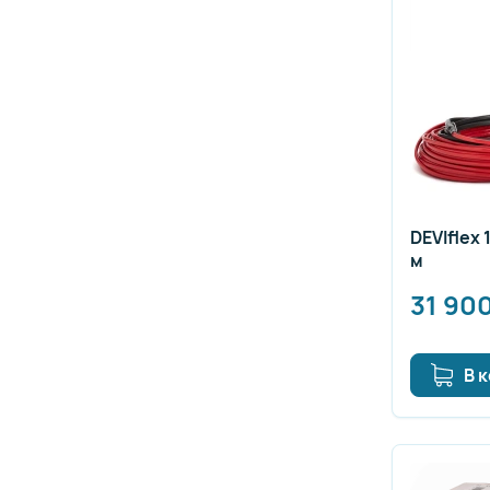
DEVIflex 
м
31 90
В 