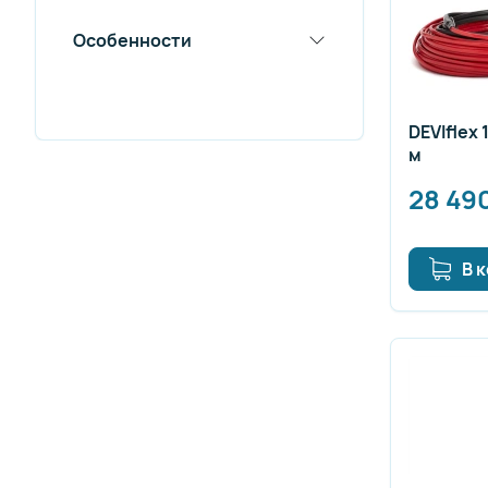
Особенности
DEVIflex 
м
28 49
В 