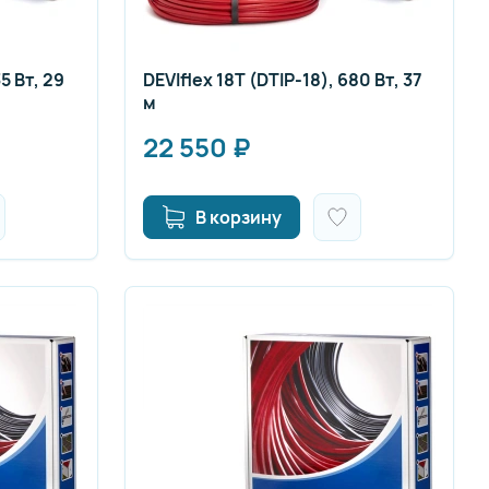
5 Вт, 29
DEVIflex 18T (DTIP-18), 680 Вт, 37
м
22 550
₽
В корзину