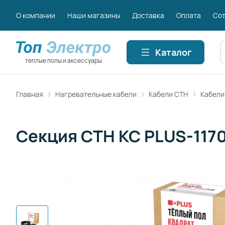
О компании
Наши магазины
Доставка
Оплата
Сот
П
Каталог
теплые полы и аксессуары
Главная
Нагревательные кабели
Кабели СТН
Кабели
Секция СТН КС PLUS-117