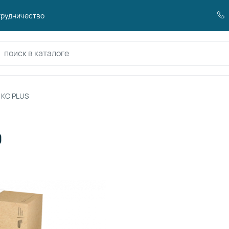
рудничество
оиск по каталогу
 КС PLUS
0